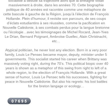
socialiste a débuté sa trajectoire alors que la Bretagne votait
massivement à droite, dans les années 70. Cette biographie
politique de 40 années est racontée comme une métaphore de
cette bascule à gauche de la Région, jusqu’à l’élection de François
Hollande. Plein d’humour, il revisite son parcours, de ses coups
d’éclats estudiantins à ses réussites, comme la pacification en
Nouvelle Calédonie, à ses combats perdus pour la langue bretonne
ou l’écologie…avec les témoignages de Michel Rocard, Jean-Yves
Le Drian, Bernard Poignant, Ambroise Guellec, Alain Christnacht,
etc…
Atypical politician, he never lost any election. Born in a very poor
family, Louis Le Pensec became mayor, deputy, minister under 5
governments. This socialist started his career when Brittany was
massively voting right, during the 70’s. This political biopic over 40
years is shown as a metaphor of this swing from right to left of a
whole region, to the election of François Hollande. With a great
sense of humor, Louis Le Pensec tells his successes, fighting for
peace in Nouvelle Calédonie. But also his regrets: his lost battles
for the breton langage or ecology…